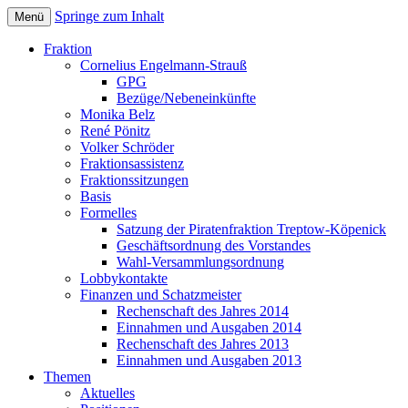
Springe zum Inhalt
Menü
Bezirksverordnetenversammlung
Piratenfraktion
Fraktion
Treptow-Köpenick
Cornelius Engelmann-Strauß
GPG
Bezüge/Nebeneinkünfte
Monika Belz
René Pönitz
Volker Schröder
Fraktionsassistenz
Fraktionssitzungen
Basis
Formelles
Satzung der Piratenfraktion Treptow-Köpenick
Geschäftsordnung des Vorstandes
Wahl-Versammlungsordnung
Lobbykontakte
Finanzen und Schatzmeister
Rechenschaft des Jahres 2014
Einnahmen und Ausgaben 2014
Rechenschaft des Jahres 2013
Einnahmen und Ausgaben 2013
Themen
Aktuelles