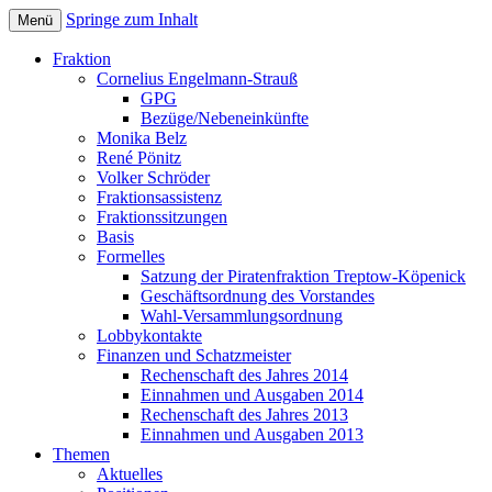
Springe zum Inhalt
Menü
Bezirksverordnetenversammlung
Piratenfraktion
Fraktion
Treptow-Köpenick
Cornelius Engelmann-Strauß
GPG
Bezüge/Nebeneinkünfte
Monika Belz
René Pönitz
Volker Schröder
Fraktionsassistenz
Fraktionssitzungen
Basis
Formelles
Satzung der Piratenfraktion Treptow-Köpenick
Geschäftsordnung des Vorstandes
Wahl-Versammlungsordnung
Lobbykontakte
Finanzen und Schatzmeister
Rechenschaft des Jahres 2014
Einnahmen und Ausgaben 2014
Rechenschaft des Jahres 2013
Einnahmen und Ausgaben 2013
Themen
Aktuelles