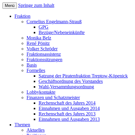
Springe zum Inhalt
Menü
Bezirksverordnetenversammlung
Piratenfraktion
Fraktion
Treptow-Köpenick
Cornelius Engelmann-Strauß
GPG
Bezüge/Nebeneinkünfte
Monika Belz
René Pönitz
Volker Schröder
Fraktionsassistenz
Fraktionssitzungen
Basis
Formelles
Satzung der Piratenfraktion Treptow-Köpenick
Geschäftsordnung des Vorstandes
Wahl-Versammlungsordnung
Lobbykontakte
Finanzen und Schatzmeister
Rechenschaft des Jahres 2014
Einnahmen und Ausgaben 2014
Rechenschaft des Jahres 2013
Einnahmen und Ausgaben 2013
Themen
Aktuelles