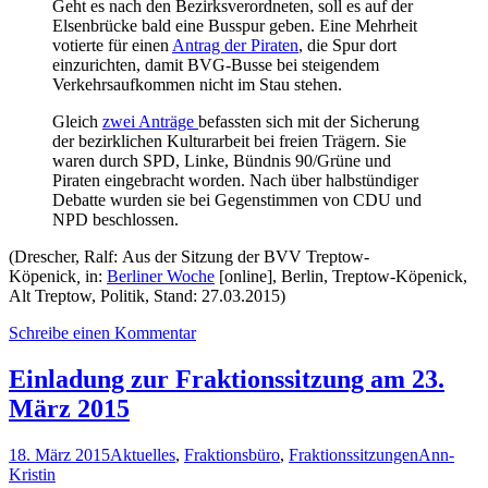
Geht es nach den Bezirksverordneten, soll es auf der
Elsenbrücke bald eine Busspur geben. Eine Mehrheit
votierte für einen
Antrag der Piraten
, die Spur dort
einzurichten, damit BVG-Busse bei steigendem
Verkehrsaufkommen nicht im Stau stehen.
Gleich
zwei Anträge
befassten sich mit der Sicherung
der bezirklichen Kulturarbeit bei freien Trägern. Sie
waren durch SPD, Linke, Bündnis 90/Grüne und
Piraten eingebracht worden. Nach über halbstündiger
Debatte wurden sie bei Gegenstimmen von CDU und
NPD beschlossen.
(Drescher, Ralf: Aus der Sitzung der BVV Treptow-
Köpenick
,
in:
Berliner Woche
[online], Berlin, Treptow-Köpenick,
Alt Treptow, Politik, Stand: 27.03.2015)
Schreibe einen Kommentar
Einladung zur Fraktionssitzung am 23.
März 2015
18. März 2015
Aktuelles
,
Fraktionsbüro
,
Fraktionssitzungen
Ann-
Kristin