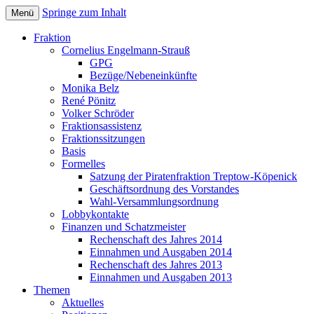
Springe zum Inhalt
Menü
Bezirksverordnetenversammlung
Piratenfraktion
Fraktion
Treptow-Köpenick
Cornelius Engelmann-Strauß
GPG
Bezüge/Nebeneinkünfte
Monika Belz
René Pönitz
Volker Schröder
Fraktionsassistenz
Fraktionssitzungen
Basis
Formelles
Satzung der Piratenfraktion Treptow-Köpenick
Geschäftsordnung des Vorstandes
Wahl-Versammlungsordnung
Lobbykontakte
Finanzen und Schatzmeister
Rechenschaft des Jahres 2014
Einnahmen und Ausgaben 2014
Rechenschaft des Jahres 2013
Einnahmen und Ausgaben 2013
Themen
Aktuelles