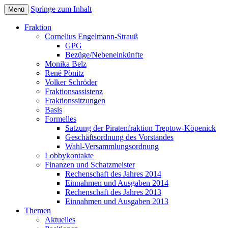
Springe zum Inhalt
Menü
Bezirksverordnetenversammlung
Piratenfraktion
Fraktion
Treptow-Köpenick
Cornelius Engelmann-Strauß
GPG
Bezüge/Nebeneinkünfte
Monika Belz
René Pönitz
Volker Schröder
Fraktionsassistenz
Fraktionssitzungen
Basis
Formelles
Satzung der Piratenfraktion Treptow-Köpenick
Geschäftsordnung des Vorstandes
Wahl-Versammlungsordnung
Lobbykontakte
Finanzen und Schatzmeister
Rechenschaft des Jahres 2014
Einnahmen und Ausgaben 2014
Rechenschaft des Jahres 2013
Einnahmen und Ausgaben 2013
Themen
Aktuelles