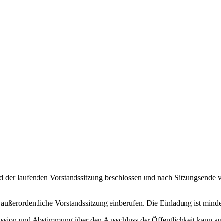
 der laufenden Vorstandssitzung beschlossen und nach Sitzungsende ver
e außerordentliche Vorstandssitzung einberufen. Die Einladung ist mind
skussion und Abstimmung über den Ausschluss der Öffentlichkeit kann au