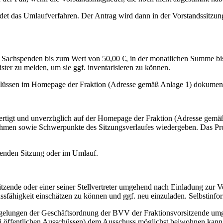
 endet das Umlaufverfahren. Der Antrag wird dann in der Vorstandssitzu
Sachspenden bis zum Wert von 50,00 €, in der monatlichen Summe bis
ter zu melden, um sie ggf. inventarisieren zu können.
chlüssen im Homepage der Fraktion (Adresse gemäß Anlage 1) dokument
fertigt und unverzüglich auf der Homepage der Fraktion (Adresse gemäß
ahmen sowie Schwerpunkte des Sitzungsverlaufes wiedergeben. Das Pr
lgenden Sitzung oder im Umlauf.
rsitzende oder einer seiner Stellvertreter umgehend nach Einladung zur
sfähigkeit einschätzen zu können und ggf. neu einzuladen. Selbstinform
gelungen der Geschäftsordnung der BVV der Fraktionsvorsitzende umge
bei öffentlichen Ausschüssen) dem Ausschuss möglichst beiwohnen kann