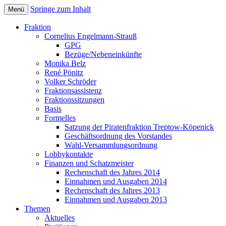
Springe zum Inhalt
Menü
Bezirksverordnetenversammlung Treptow
Piratenfraktion
Fraktion
Cornelius Engelmann-Strauß
GPG
Bezüge/Nebeneinkünfte
Monika Belz
René Pönitz
Volker Schröder
Fraktionsassistenz
Fraktionssitzungen
Basis
Formelles
Satzung der Piratenfraktion Treptow-Köpenick
Geschäftsordnung des Vorstandes
Wahl-Versammlungsordnung
Lobbykontakte
Finanzen und Schatzmeister
Rechenschaft des Jahres 2014
Einnahmen und Ausgaben 2014
Rechenschaft des Jahres 2013
Einnahmen und Ausgaben 2013
Themen
Aktuelles