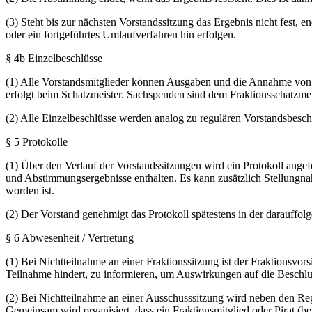
(3) Steht bis zur nächsten Vorstandssitzung das Ergebnis nicht fest,
oder ein fortgeführtes Umlaufverfahren hin erfolgen.
§ 4b Einzelbeschlüsse
(1) Alle Vorstandsmitglieder können Ausgaben und die Annahme von 
erfolgt beim Schatzmeister. Sachspenden sind dem Fraktionsschatzmeis
(2) Alle Einzelbeschlüsse werden analog zu regulären Vorstandsbes
§ 5 Protokolle
(1) Über den Verlauf der Vorstandssitzungen wird ein Protokoll ange
und Abstimmungsergebnisse enthalten. Es kann zusätzlich Stellungn
worden ist.
(2) Der Vorstand genehmigt das Protokoll spätestens in der darauffo
§ 6 Abwesenheit / Vertretung
(1) Bei Nichtteilnahme an einer Fraktionssitzung ist der Fraktionsvo
Teilnahme hindert, zu informieren, um Auswirkungen auf die Beschlus
(2) Bei Nichtteilnahme an einer Ausschusssitzung wird neben den Re
Gemeinsam wird organisiert, dass ein Fraktionsmitglied oder Pirat (