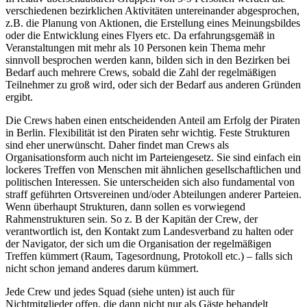
verschiedenen bezirklichen Aktivitäten untereinander abgesprochen,
z.B. die Planung von Aktionen, die Erstellung eines Meinungsbildes
oder die Entwicklung eines Flyers etc. Da erfahrungsgemäß in
Veranstaltungen mit mehr als 10 Personen kein Thema mehr
sinnvoll besprochen werden kann, bilden sich in den Bezirken bei
Bedarf auch mehrere Crews, sobald die Zahl der regelmäßigen
Teilnehmer zu groß wird, oder sich der Bedarf aus anderen Gründen
ergibt.
Die Crews haben einen entscheidenden Anteil am Erfolg der Piraten
in Berlin. Flexibilität ist den Piraten sehr wichtig. Feste Strukturen
sind eher unerwünscht. Daher findet man Crews als
Organisationsform auch nicht im Parteiengesetz. Sie sind einfach ein
lockeres Treffen von Menschen mit ähnlichen gesellschaftlichen und
politischen Interessen. Sie unterscheiden sich also fundamental von
straff geführten Ortsvereinen und/oder Abteilungen anderer Parteien.
Wenn überhaupt Strukturen, dann sollen es vorwiegend
Rahmenstrukturen sein. So z. B der Kapitän der Crew, der
verantwortlich ist, den Kontakt zum Landesverband zu halten oder
der Navigator, der sich um die Organisation der regelmäßigen
Treffen kümmert (Raum, Tagesordnung, Protokoll etc.) – falls sich
nicht schon jemand anderes darum kümmert.
Jede Crew und jedes Squad (siehe unten) ist auch für
Nichtmitglieder offen, die dann nicht nur als Gäste behandelt