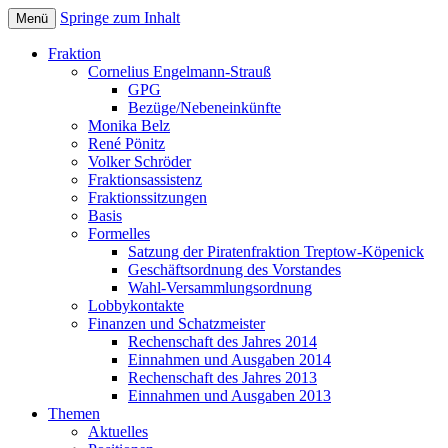
Springe zum Inhalt
Menü
Bezirksverordnetenversammlung
Piratenfraktion
Fraktion
Treptow-Köpenick
Cornelius Engelmann-Strauß
GPG
Bezüge/Nebeneinkünfte
Monika Belz
René Pönitz
Volker Schröder
Fraktionsassistenz
Fraktionssitzungen
Basis
Formelles
Satzung der Piratenfraktion Treptow-Köpenick
Geschäftsordnung des Vorstandes
Wahl-Versammlungsordnung
Lobbykontakte
Finanzen und Schatzmeister
Rechenschaft des Jahres 2014
Einnahmen und Ausgaben 2014
Rechenschaft des Jahres 2013
Einnahmen und Ausgaben 2013
Themen
Aktuelles