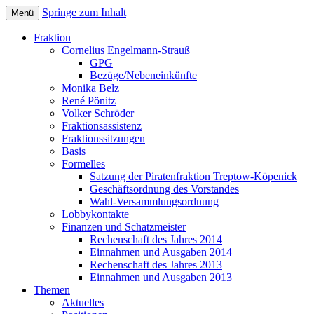
Springe zum Inhalt
Menü
Bezirksverordnetenversammlung
Piratenfraktion
Fraktion
Treptow-Köpenick
Cornelius Engelmann-Strauß
GPG
Bezüge/Nebeneinkünfte
Monika Belz
René Pönitz
Volker Schröder
Fraktionsassistenz
Fraktionssitzungen
Basis
Formelles
Satzung der Piratenfraktion Treptow-Köpenick
Geschäftsordnung des Vorstandes
Wahl-Versammlungsordnung
Lobbykontakte
Finanzen und Schatzmeister
Rechenschaft des Jahres 2014
Einnahmen und Ausgaben 2014
Rechenschaft des Jahres 2013
Einnahmen und Ausgaben 2013
Themen
Aktuelles