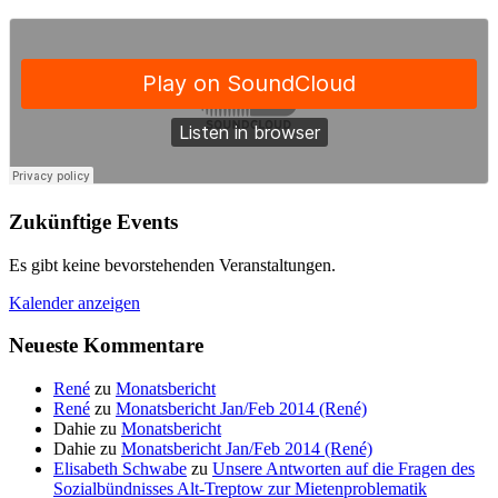
Zukünftige Events
Es gibt keine bevorstehenden Veranstaltungen.
Kalender anzeigen
Neueste Kommentare
René
zu
Monatsbericht
René
zu
Monatsbericht Jan/Feb 2014 (René)
Dahie
zu
Monatsbericht
Dahie
zu
Monatsbericht Jan/Feb 2014 (René)
Elisabeth Schwabe
zu
Unsere Antworten auf die Fragen des
Sozialbündnisses Alt-Treptow zur Mietenproblematik