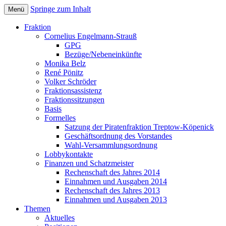
Springe zum Inhalt
Menü
Bezirksverordnetenversammlung
Piratenfraktion
Fraktion
Treptow-Köpenick
Cornelius Engelmann-Strauß
GPG
Bezüge/Nebeneinkünfte
Monika Belz
René Pönitz
Volker Schröder
Fraktionsassistenz
Fraktionssitzungen
Basis
Formelles
Satzung der Piratenfraktion Treptow-Köpenick
Geschäftsordnung des Vorstandes
Wahl-Versammlungsordnung
Lobbykontakte
Finanzen und Schatzmeister
Rechenschaft des Jahres 2014
Einnahmen und Ausgaben 2014
Rechenschaft des Jahres 2013
Einnahmen und Ausgaben 2013
Themen
Aktuelles