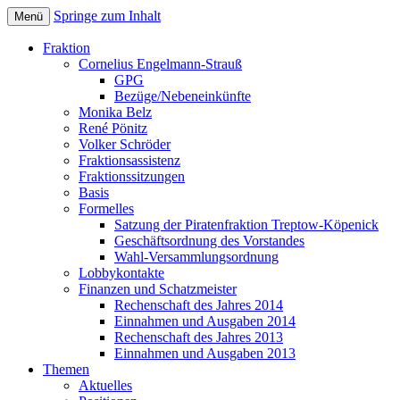
Springe zum Inhalt
Menü
Bezirksverordnetenversammlung
Piratenfraktion
Fraktion
Treptow-Köpenick
Cornelius Engelmann-Strauß
GPG
Bezüge/Nebeneinkünfte
Monika Belz
René Pönitz
Volker Schröder
Fraktionsassistenz
Fraktionssitzungen
Basis
Formelles
Satzung der Piratenfraktion Treptow-Köpenick
Geschäftsordnung des Vorstandes
Wahl-Versammlungsordnung
Lobbykontakte
Finanzen und Schatzmeister
Rechenschaft des Jahres 2014
Einnahmen und Ausgaben 2014
Rechenschaft des Jahres 2013
Einnahmen und Ausgaben 2013
Themen
Aktuelles