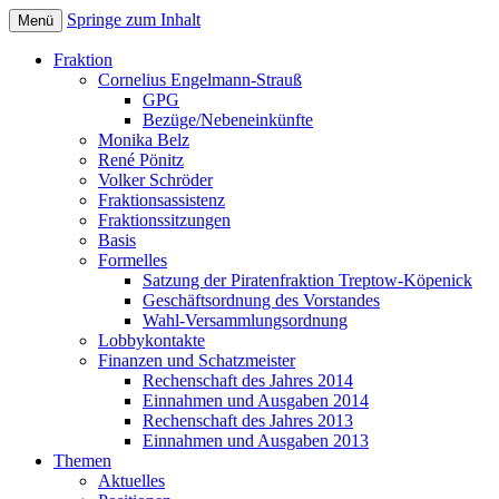
Springe zum Inhalt
Menü
Bezirksverordnetenversammlung
Piratenfraktion
Fraktion
Treptow-Köpenick
Cornelius Engelmann-Strauß
GPG
Bezüge/Nebeneinkünfte
Monika Belz
René Pönitz
Volker Schröder
Fraktionsassistenz
Fraktionssitzungen
Basis
Formelles
Satzung der Piratenfraktion Treptow-Köpenick
Geschäftsordnung des Vorstandes
Wahl-Versammlungsordnung
Lobbykontakte
Finanzen und Schatzmeister
Rechenschaft des Jahres 2014
Einnahmen und Ausgaben 2014
Rechenschaft des Jahres 2013
Einnahmen und Ausgaben 2013
Themen
Aktuelles